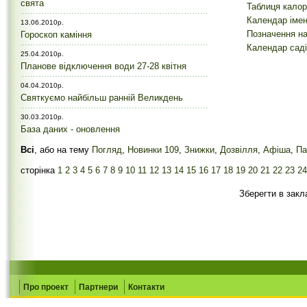
свята
Таблиця калор
Календар іме
13.06.2010р.
Позначення на
Гороскоп каміння
Календар саді
25.04.2010р.
Планове відключення води 27-28 квітня
04.04.2010р.
Святкуємо найбільш ранній Великдень
30.03.2010р.
База даних - оновлення
Всі
, або на тему
Погляд
,
Новинки 109
,
Знижки
,
Дозвілля
,
Афіша
,
Па
сторінка
1
2
3
4
5
6
7
8
9
10
11
12
13
14
15
16
17
18
19
20
21
22
23
24
Зберегти в закл
Про проект
Партнери
Контакти