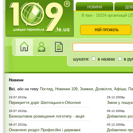
В базі - 15224 організацій (
шукати:
в назвах
в ру
Новини
Всі
, або на тему
Погляд
,
Новинки 109
,
Знижки
,
Дозвілля
,
Афіша
,
Па
24.07.2010р.
29.12.2009р.
Перекриття доріг Шептицького-Оболоня
Зміни у пошук
20.07.2010р.
09.12.2009р.
Безкоштовне розміщення логотипу - акція
Добавлено роз
06.07.2010р.
05.12.2009р.
Оновлено розділ Професійні і державні
Добавлено про