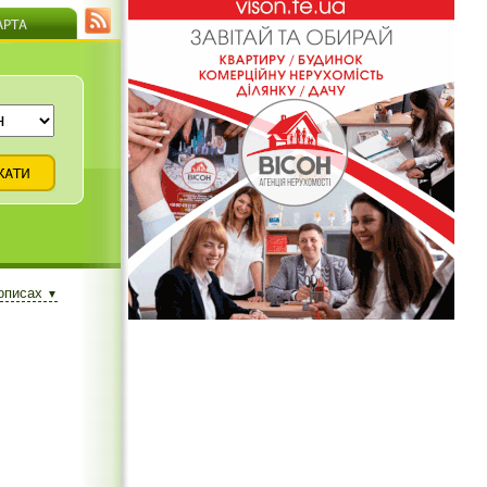
 описах
▼