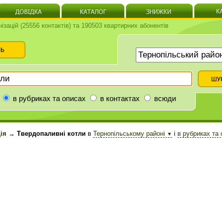
нізацій (25556 контактів) та 190503 квартирних абонентів
в рубриках та описах
в контактах
всюди
ія
→ Твердопаливні котли
в
Тернопільському районі
і
в рубриках та
▼