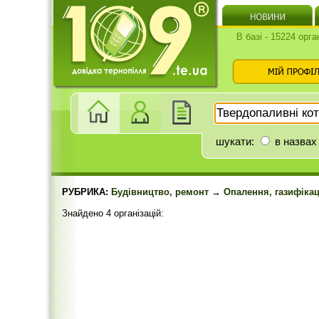
В базі - 15224 орга
шукати:
в назвах
РУБРИКА:
Будівництво, ремонт
→
Опалення, газифікац
Знайдено 4 організацій: