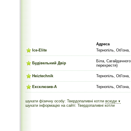
Адреса
Ice-Elite
Тернопіль, Об'їзна,
Біла, Сагайдачного 
Будівельний Двір
перехрестя)
Heiztechnik
Тернопіль, Об'їзна,
Ексклюзив-А
Тернопіль, Об'їзна,
шукати фізичну особу: Твердопаливні котли
всюди
▼
шукати інформацію на сайті: Твердопаливні котли