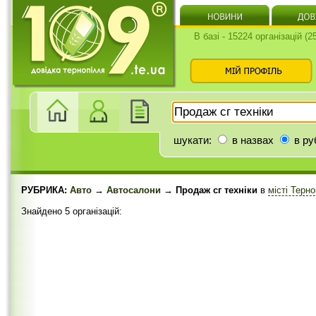
В базі - 15224 організацій (
шукати:
в назвах
в ру
РУБРИКА:
Авто
→
Автосалони
→ Продаж сг техніки
в
місті Терн
Знайдено 5 організацій: