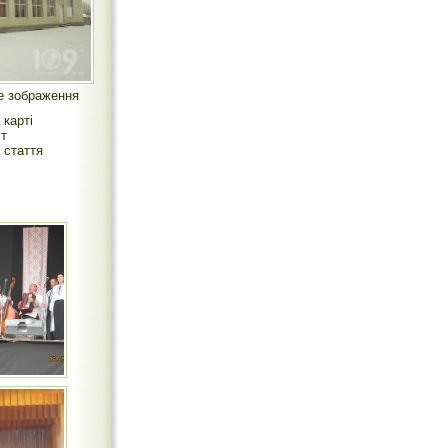
е зображення
 карті
т
 стаття