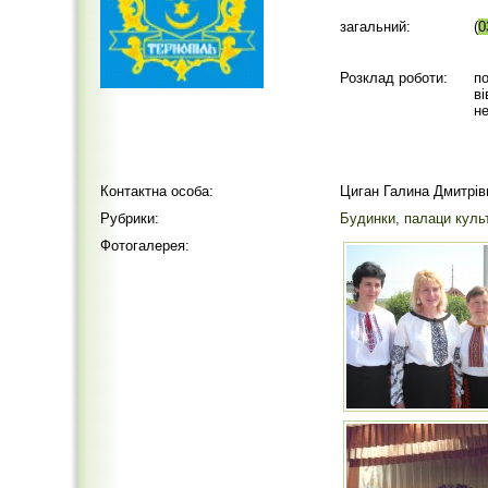
загальний:
(
0
Розклад роботи:
по
ві
не
Контактна особа:
Циган Галина Дмитрів
Рубрики:
Будинки, палаци куль
Фотогалерея: