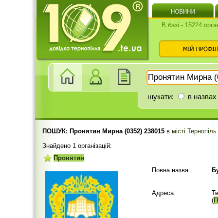
В базі - 15224 орга
шукати:
в назвах
ПОШУК: Пронятин Мирна (0352) 238015
в
місті Тернопіл
Знайдено 1 організацій:
Пронятин
Повна назва:
Б
Адреса:
Т
(
П