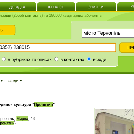
нізацій (25556 контактів) та 190503 квартирних абонентів
в рубриках та описах
в контактах
всюди
ь
і
всюди
▼
▼
удинок культури "
Пронятин
"
ернопіль,
Мирна
, 43
ронятин
)