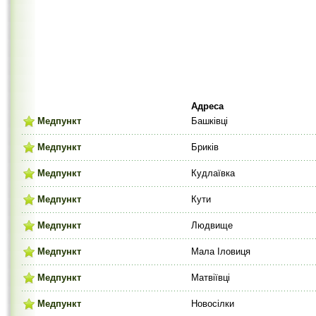
Адреса
Медпункт
Башківці
Медпункт
Бриків
Медпункт
Кудлаївка
Медпункт
Кути
Медпункт
Людвище
Медпункт
Мала Іловиця
Медпункт
Матвіївці
Медпункт
Новосілки