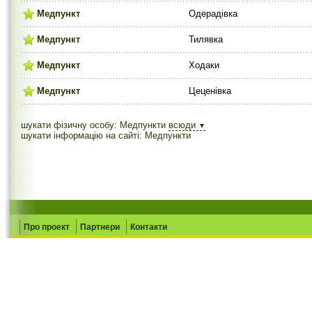
Медпункт
Одерадівка
Медпункт
Тилявка
Медпункт
Ходаки
Медпункт
Цеценівка
шукати фізичну особу: Медпункти
всюди
▼
шукати інформацію на сайті: Медпункти
Про проект
Партнери
Контакти