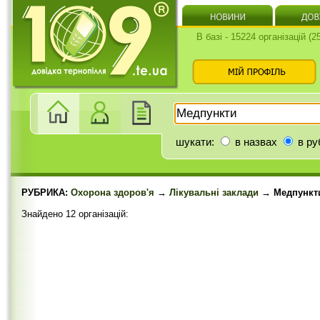
В базі - 15224 організацій (
шукати:
в назвах
в ру
РУБРИКА:
Охорона здоров'я
→
Лікувальні заклади
→ Медпункт
Знайдено 12 організацій: