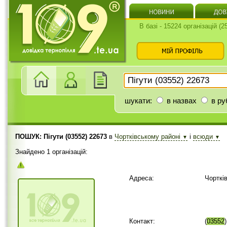
В базі - 15224 організацій (
шукати:
в назвах
в ру
ПОШУК: Пігути (03552) 22673
в
Чортківському районі
і
всюди
▼
▼
Знайдено 1 організацій:
Адреса:
Чорткі
Контакт:
(
03552