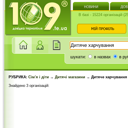
В базі - 15224 організацій (
шукати:
в назвах
в ру
РУБРИКА:
Сім'я і діти
→
Дитячі магазини
→ Дитяче харчування
Знайдено 3 організацій: