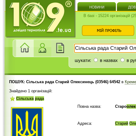
В базі - 15224 організацій (
шукати:
в назвах
в ру
ПОШУК: Сільська рада Старий Олексинець (03546) 64542
в
Креме
Знайдено 1 організацій:
Сільська
рада
Повна назва:
Старо
олек
Адреса:
Старий
Оле