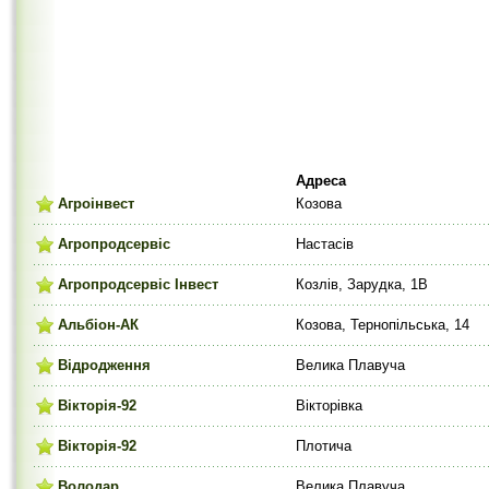
Адреса
Агроінвест
Козова
Агропродсервіс
Настасів
Агропродсервіс Інвест
Козлів, Зарудка, 1В
Альбіон-АК
Козова, Тернопільська, 14
Відродження
Велика Плавуча
Вікторія-92
Вікторівка
Вікторія-92
Плотича
Володар
Велика Плавуча