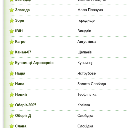
Злагода
Мала Плавуча
Зоря
Городище
ІВІН
Вибудів
Кагро
Августівка
Качан-07
Щепанів
Купчинці Агросервіс
Купчинці
Надія
Яструбове
Нива
Золота Слобода
Новий
Теофіпілка
Оберіг-2005
Козівка
Оберіг-Д
Слобідка
Слава
Слобідка