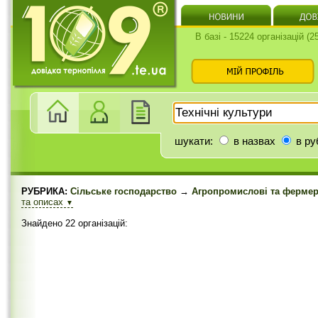
В базі - 15224 організацій (
шукати:
в назвах
в ру
РУБРИКА:
Сільське господарство
→
Агропромислові та фермер
та описах
▼
Знайдено 22 організацій: