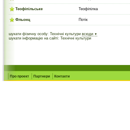
Теофіпільське
Теофіпілка
Фльонц
Потік
шукати фізичну особу: Технічні культури
всюди
▼
шукати інформацію на сайті: Технічні культури
Про проект
Партнери
Контакти