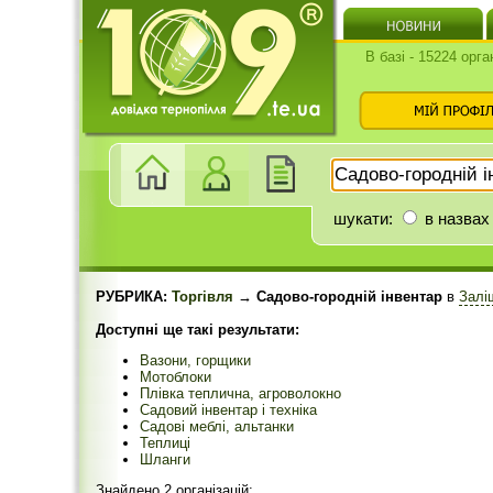
В базі - 15224 орга
шукати:
в назвах
РУБРИКА:
Торгівля
→ Садово-городній інвентар
в
Залі
Доступні ще такі результати:
Вазони, горщики
Мотоблоки
Плівка теплична, агроволокно
Садовий інвентар і техніка
Садові меблі, альтанки
Теплиці
Шланги
Знайдено 2 організацій: