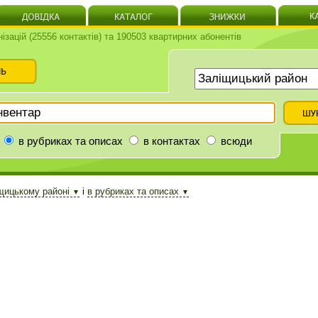
нізацій (25556 контактів) та 190503 квартирних абонентів
в рубриках та описах
в контактах
всюди
щицькому районі
і
в рубриках та описах
▼
▼