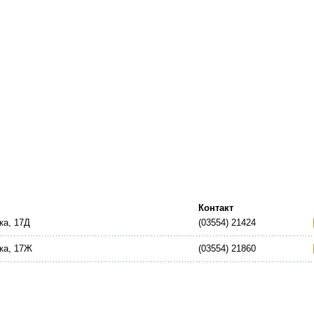
Контакт
ка, 17Д
(03554) 21424
ка, 17Ж
(03554) 21860