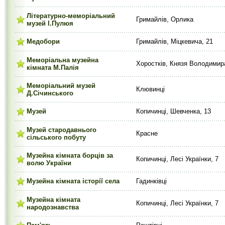
Літературно-меморіальний
Гримайлів, Орлика
музей І.Пулюя
Медобори
Гримайлів, Міцкевича, 21
Меморіальна музейна
Хоростків, Князя Володимир
кімната М.Палія
Меморіальний музей
Клювинці
Д.Січинського
Музей
Копичинці, Шевченка, 13
Музей стародавнього
Красне
сільського побуту
Музейна кімната борців за
Копичинці, Лесі Українки, 7
волю України
Музейна кімната історії села
Гадинківці
Музейна кімната
Копичинці, Лесі Українки, 7
народознавства