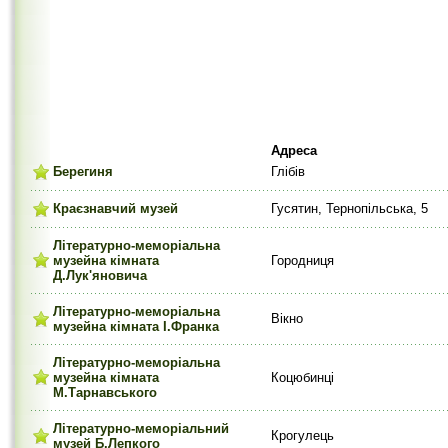
Адреса
Берегиня
Глібів
Краєзнавчий музей
Гусятин, Тернопільська, 5
Літературно-меморіальна
музейна кімната
Городниця
Д.Лук'яновича
Літературно-меморіальна
Вікно
музейна кімната І.Франка
Літературно-меморіальна
музейна кімната
Коцюбинці
М.Тарнавського
Літературно-меморіальний
Крогулець
музей Б.Лепкого