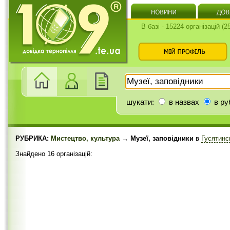
В базі - 15224 організацій (
шукати:
в назвах
в ру
РУБРИКА:
Мистецтво, культура
→ Музеї, заповідники
в
Гусятинс
Знайдено 16 організацій: