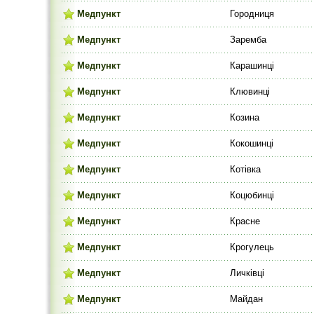
Медпункт
Городниця
Медпункт
Заремба
Медпункт
Карашинці
Медпункт
Клювинці
Медпункт
Козина
Медпункт
Кокошинці
Медпункт
Котівка
Медпункт
Коцюбинці
Медпункт
Красне
Медпункт
Крогулець
Медпункт
Личківці
Медпункт
Майдан