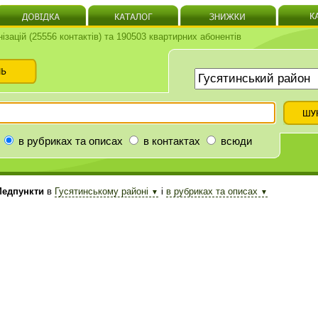
нізацій (25556 контактів) та 190503 квартирних абонентів
в рубриках та описах
в контактах
всюди
едпункти
в
Гусятинському районі
і
в рубриках та описах
▼
▼