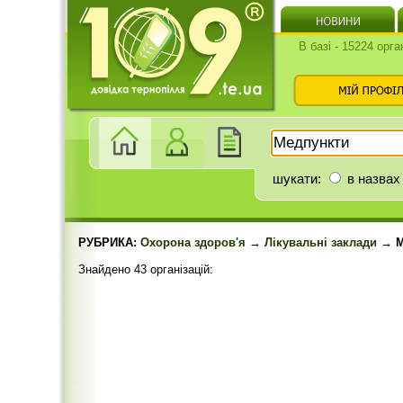
В базі - 15224 орга
шукати:
в назвах
РУБРИКА:
Охорона здоров'я
→
Лікувальні заклади
→ М
Знайдено 43 організацій: