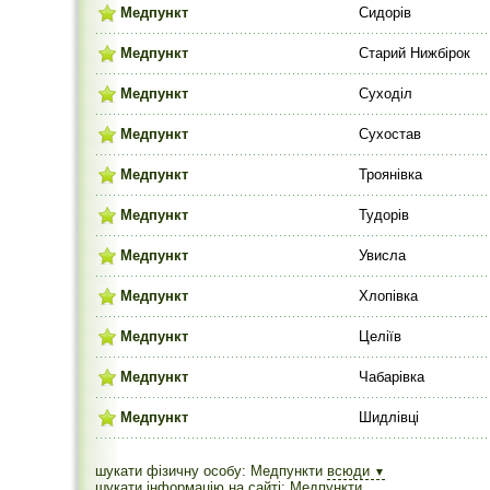
Медпункт
Сидорів
Медпункт
Старий Нижбірок
Медпункт
Суходіл
Медпункт
Сухостав
Медпункт
Троянівка
Медпункт
Тудорів
Медпункт
Увисла
Медпункт
Хлопівка
Медпункт
Целіїв
Медпункт
Чабарівка
Медпункт
Шидлівці
шукати фізичну особу: Медпункти
всюди
▼
шукати інформацію на сайті: Медпункти