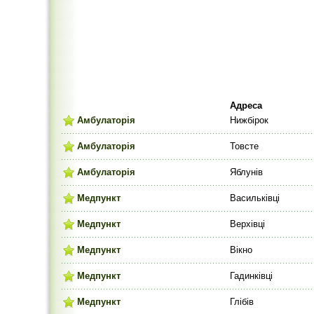
Адреса
Амбулаторія
Нижбірок
Амбулаторія
Товсте
Амбулаторія
Яблунів
Медпункт
Васильківці
Медпункт
Верхівці
Медпункт
Вікно
Медпункт
Гадинківці
Медпункт
Глібів