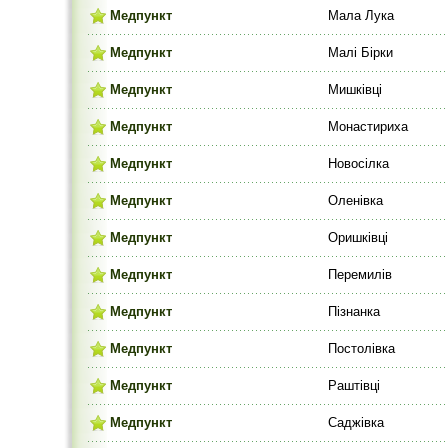
Медпункт
Мала Лука
Медпункт
Малі Бірки
Медпункт
Мишківці
Медпункт
Монастириха
Медпункт
Новосілка
Медпункт
Оленівка
Медпункт
Оришківці
Медпункт
Перемилів
Медпункт
Пізнанка
Медпункт
Постолівка
Медпункт
Раштівці
Медпункт
Саджівка