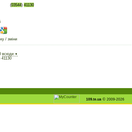
(
03544
)
41130
і
у / зміни
0
всюди
▼
) 41130
©
109.te.ua
2009-2026