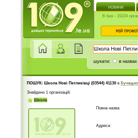
В базі - 15224 орга
шукати:
в назвах
ПОШУК: Школа Нові Петликівці (03544) 41130
в
Бучацько
Знайдено 1 організацій:
Школа
Повна назва:
Адреса: