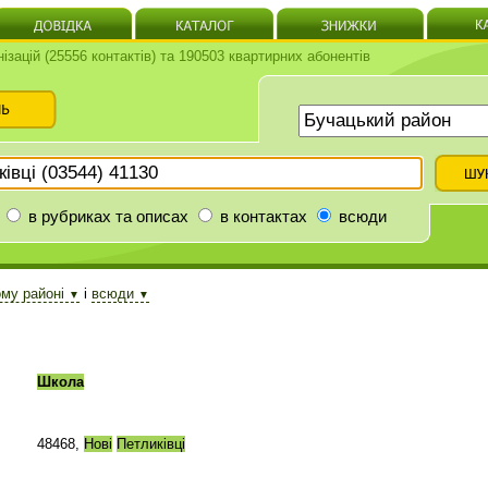
нізацій (25556 контактів) та 190503 квартирних абонентів
в рубриках та описах
в контактах
всюди
му районі
і
всюди
▼
▼
Школа
48468,
Нові
Петликівці