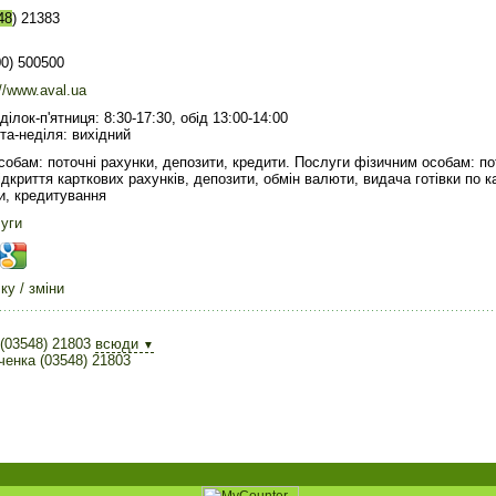
48
) 21383
00) 500500
://www.aval.ua
ділок-п'ятниця: 8:30-17:30, обід 13:00-14:00
та-неділя: вихідний
обам: поточні рахунки, депозити, кредити. Послуги фізичним особам: по
ідкриття карткових рахунків, депозити, обмін валюти, видача готівки по к
и, кредитування
луги
у / зміни
(03548) 21803
всюди
▼
енка (03548) 21803