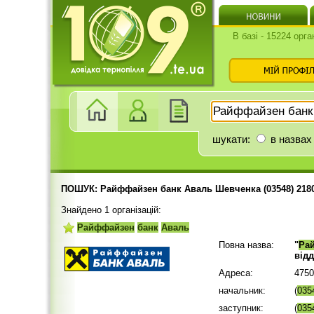
В базі - 15224 орга
шукати:
в назвах
ПОШУК: Райффайзен банк Аваль Шевченка (03548) 218
Знайдено 1 організацій:
Райффайзен
банк
Аваль
Повна назва:
"
Ра
від
Адреса:
4750
начальник:
(
035
заступник:
(
035