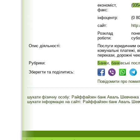
економіст,
(
035
факс:
інфоцентр:
(0 8
сайт:
http
Розклад
поне
роботи:
субо
Опис діяльності:
Послуги юридичним ос
комунальні платежі, в
перекази, дорожні чек
Рубрики:
Банк
и,
банк
івські пос
Зберегти та поділитись:
Повідомити про помилк
шукати фізичну особу: Райффайзен банк Аваль Шевченка 
шукати інформацію на сайті: Райффайзен банк Аваль Шевч