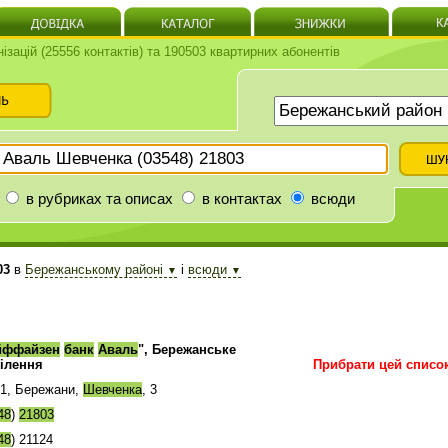
нізацій (25556 контактів) та 190503 квартирних абонентів
в рубриках та описах
в контактах
всюди
03
в
Бережанському районі
і
всюди
▼
▼
йффайзен
банк
Аваль
", Бережанське
ділення
Прибрати цей списо
1, Бережани,
Шевченка
, 3
48
)
21803
48
) 21124