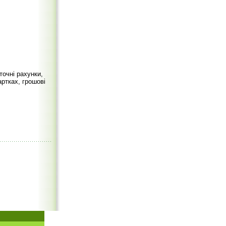
точні рахунки,
артках, грошові