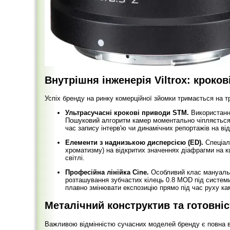
Внутрішня інженерія Viltrox: кроко
Успіх бренду на ринку комерційної зйомки тримається на 
Ультрасучасні крокові приводи STM.
Використанн
Пошуковий алгоритм камер моментально чіпляється з
час запису інтерв'ю чи динамічних репортажів на від
Елементи з наднизькою дисперсією (ED).
Спеціал
хроматизму) на відкритих значеннях діафрагми на кш
світлі.
Професійна лінійка Cine.
Особливий клас мануально
розташування зубчастих кілець 0.8 MOD під системи 
плавно змінювати експозицію прямо під час руху ка
Металічний конструктив та готовні
Важливою відмінністю сучасних моделей бренду є повна в