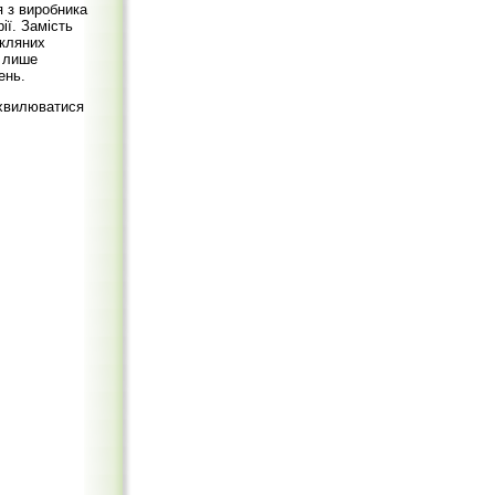
я з виробника
ії. Замість
скляних
 лише
ень.
охвилюватися