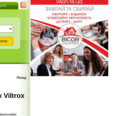
Назад
 Viltrox
еміальними