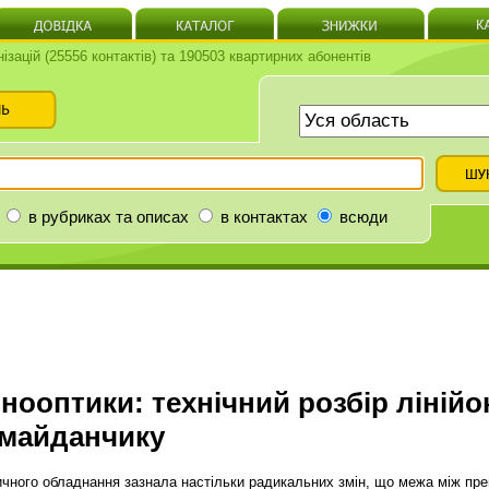
нізацій (25556 контактів) та 190503 квартирних абонентів
в рубриках та описах
в контактах
всюди
нооптики: технічний розбір лінійок
 майданчику
тичного обладнання зазнала настільки радикальних змін, що межа між пр