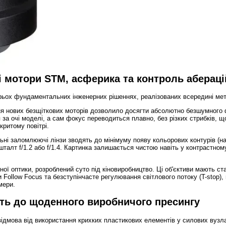
ві мотори STM, асферика та контроль абераці
трьох фундаментальних інженерних рішеннях, реалізованих всередині ме
я нових безщіткових моторів дозволило досягти абсолютно безшумного 
а очі моделі, а сам фокус переводиться плавно, без різких стрибків, що
критому повітрі.
ьні заломлюючі лінзи зводять до мінімуму появу кольорових контурів (н
талт f/1.2 або f/1.4. Картинка залишається чистою навіть у контрастно
ї оптики, розроблений суто під кіновиробництво. Ці об'єктиви мають с
Follow Focus та безступінчасте регулювання світлового потоку (T-stop)
мери.
сть до щоденного виробничого пресингу
ідмова від використання крихких пластикових елементів у силових вузла