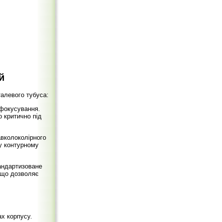
й
талевого тубуса:
фокусування.
 критично під
авколоколірного
му контурному
тандартизоване
, що дозволяє
х корпусу.