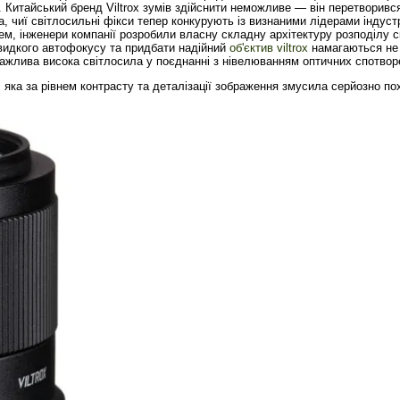
 Китайський бренд Viltrox зумів здійснити неможливе — він перетворивс
а, чиї світлосильні фікси тепер конкурують із визнаними лідерами індустр
ем, інженери компанії розробили власну складну архітектуру розподілу 
швидкого автофокусу та придбати надійний
об'єктив viltrox
намагаються не
х важлива висока світлосила у поєднанні з нівелюванням оптичних спотвор
 яка за рівнем контрасту та деталізації зображення змусила серйозно п