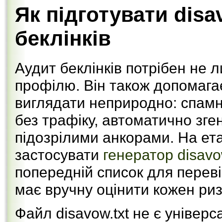
Як підготувати disa
беклінків
Аудит беклінків потрібен не 
профілю. Він також допомагає
виглядати неприродно: спамні 
без трафіку, автоматично зген
підозрілими анкорами. На ета
застосувати
генератор disav
попередній список для перев
має вручну оцінити кожен риз
Файл disavow.txt не є уніве