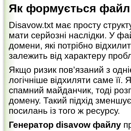
Як формується файл
Disavow.txt має просту струк
мати серйозні наслідки. У ф
домени, які потрібно відхилит
залежить від характеру проб
Якщо ризик пов’язаний з одн
логічніше відхиляти саме її.
спамний майданчик, тоді розг
домену. Такий підхід зменшу
посилань із того ж ресурсу.
Генератор disavow файлу
пр