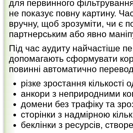
для первинного фільтрування
не показує повну картину. Ча
вручну, щоб зрозуміти, чи є 
партнерським або явно мані
Під час аудиту найчастіше пе
допомагають сформувати коро
повинні автоматично переводи
різке зростання кількості 
анкори з неприродними к
домени без трафіку та зро
сторінки з надмірною кількі
беклінки з ресурсів, ство