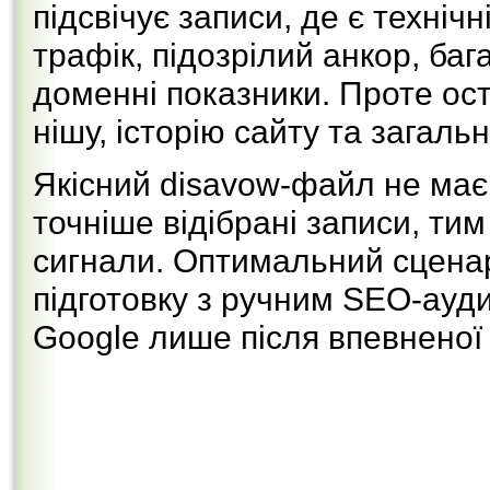
підсвічує записи, де є техніч
трафік, підозрілий анкор, баг
доменні показники. Проте ос
нішу, історію сайту та загальн
Якісний disavow-файл не має
точніше відібрані записи, ти
сигнали. Оптимальний сценар
підготовку з ручним SEO-ауд
Google лише після впевненої 