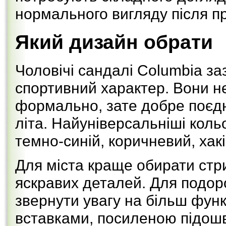
нормального вигляду після пр
Який дизайн обрати
Чоловічі сандалі Columbia з
спортивний характер. Вони н
формально, зате добре поєдн
літа. Найуніверсальніші коль
темно-синій, коричневий, хакі
Для міста краще обирати стр
яскравих деталей. Для подор
звернути увагу на більш функ
вставками, посиленою підош