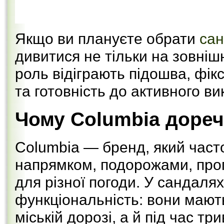
Якщо ви плануєте обрати
сан
дивитися не тільки на зовнішн
роль відіграють підошва, фікс
та готовність до активного в
Чому Columbia дореч
Columbia — бренд, який часто
напрямком, подорожами, про
для різної погоди. У сандаля
функціональність: вони мают
міській дорозі, а й під час тр