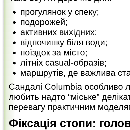
прогулянок у спеку;
подорожей;
активних вихідних;
відпочинку біля води;
поїздок за місто;
літніх casual-образів;
маршрутів, де важлива ста
Сандалі Columbia особливо ло
любить надто “міське” делікат
перевагу практичним моделям
Фіксація стопи: голов