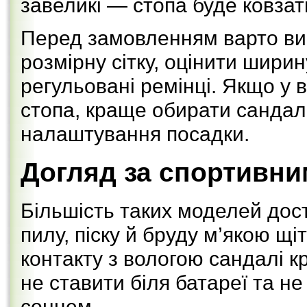
завеликі — стопа буде ковзати
Перед замовленням варто вим
розмірну сітку, оцінити ширин
регульовані ремінці. Якщо у 
стопа, краще обирати сандалі
налаштування посадки.
Догляд за спортивн
Більшість таких моделей дос
пилу, піску й бруду м’якою щ
контакту з вологою сандалі 
не ставити біля батареї та н
сонцем.