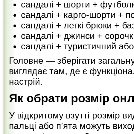
сандалі + шорти + футбол
сандалі + карго-шорти + п
сандалі + легкі брюки + б
сандалі + джинси + сорочк
сандалі + туристичний або
Головне — зберігати загальну
виглядає там, де є функціонал
настрій.
Як обрати розмір он
У відкритому взутті розмір в
пальці або п’ята можуть вихо