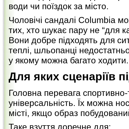
води чи поїздок за місто.
Чоловічі сандалі Columbia м
тих, хто шукає пару не “для к
Вони добре підходять для сит
теплі, шльопанці недостатньо 
у якому можна багато ходити.
Для яких сценаріїв п
Головна перевага спортивно-
універсальність. Їх можна нос
місті, якщо образ побудований
Таке взуття доречне для: