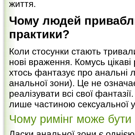
життя.
Чому людей привабл
практики?
Коли стосунки стають тривал
нові враження. Комусь цікаві
хтось фантазує про анальні л
анальної зони). Це не означа
реалізувати всі свої фантазі
лише частиною сексуальної у
Чому римінг може бути
Ласки анальної зони є однією 