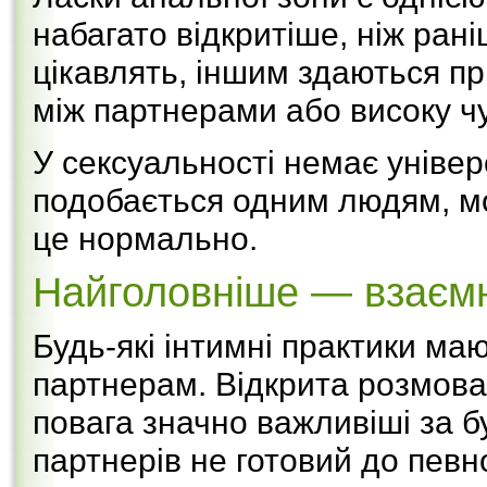
набагато відкритіше, ніж ран
цікавлять, іншим здаються п
між партнерами або високу чут
У сексуальності немає уніве
подобається одним людям, мо
це нормально.
Найголовніше — взаємн
Будь-які інтимні практики м
партнерам. Відкрита розмова
повага значно важливіші за бу
партнерів не готовий до певн