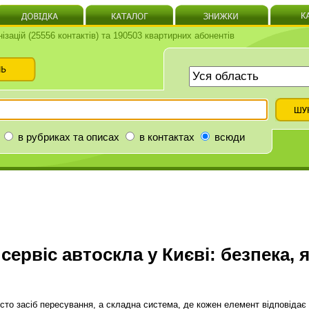
нізацій (25556 контактів) та 190503 квартирних абонентів
в рубриках та описах
в контактах
всюди
віс автоскла у Києві: безпека, я
сто засіб пересування, а складна система, де кожен елемент відповідає