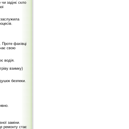
е чи заднє скло
зі
я заслужила
оцесів.
. Проте фахівці
ачає свою
є водія.
гріву взимку)
душок безпеки.
ивно.
ної заміни.
це ремонту стає