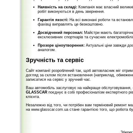
Наявність на складі:
Компанія має власний великий
робіт виконуються в день звернення.
Гарантія якості:
На всі виконані роботи та встанов
фахівці виправлять це безкоштовно.
Досвідчений персонал:
Майстри мають багаторічни
ексклюзивних спорткарів та сучасних електромобілі
Прозоре ціноутворення:
Актуальні ціни завжди дос
аналогом.
Зручність та сервіс
Сайт компанії розроблений так, щоб автовласник міг отрим
догляд за склом після встановлення (наприклад, обмеженн
записатися на сервіс у зручний час.
Ваш автомобіль заслуговує на найкраще обслуговування, 
GLASSCAR
поєднує в собі професіоналізм експертного рі
клієнта.
Незалежно від того, чи потрібен вам терміновий ремонт м
на www.glasscar.com.ua стане гарантією того, що робота 
Зберег