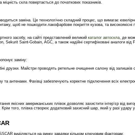
 міцність скла повертається до початкових показників.
водиться заміна. Це технологічно складний процес, що вимагає ювелірно
тажу, щоб не пошкодити лакофарбове покриття кузова, та високоякісні п
ртного засобу, на сайті представлений великий
каталог автоскла
, де мо
ton, Sekurit Saint-Gobain, AGC, а також надійні сертифіковані аналоги від
опонує заміну:
бні друзки. Майстри проводять ретельне очищення салону від залишків 
у та антенами. Фахівці забезпечують коректне підключення всіх електро
ння якісних американських плівок дозволяє захистити інтер’єр від виг
. Крім того, плівка створює додатковий захисний шар, який у разі удару
CAR
ASSCAR виділяється на ринку завдяки кільком ключовим факторам: