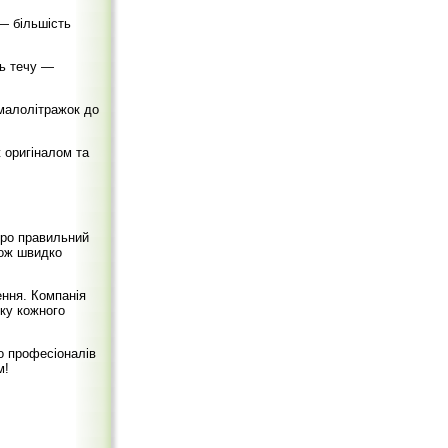
— більшість
ть течу —
малолітражок до
 оригіналом та
про правильний
кож швидко
ення. Компанія
еку кожного
о професіоналів
м!