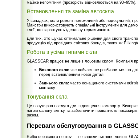
майже непомітним (прозорість відновлюється на 90–95%), а
Встановлення та заміна автоскла
У випадках, коли ремонт неможливий або недоцільний, про
Майстри використовують спеціальні інструменти для демон
клеї, що гарантують ідеальну герметичність.
Для тих, хто шукає оптимальне рішення для свого транспо
продукцію від провідних світових брендів, таких як Pilking
Робота з усіма типами скла
GLASSCAR працює не лише з лобовим склом. Компанія пр
Бокового скла:
яке найчастіше розбивається на дрі
перед встановленням нової деталі.
Заднього скла:
часто оснащеного системами обігрів
монтажу.
Тонування скла
Це популярна послуга для підвищення комфорту. Використа
нагрів салону влітку та забезпечити приватність пасажирів
разом.
Переваги обслуговування в GLASS
Вибір сервісного центру — це завжди питання довіри. GL