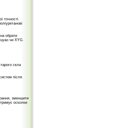
ї точності.
оліуретанові
жна обрати
 Fuyao чи XYG.
старого скла
систем після
орання, зменшити
 утримує осколки