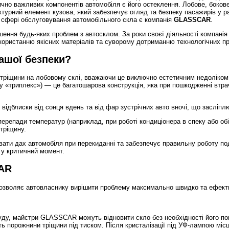
ично важливих компонентів автомобіля є його остеклення. Лобове, боков
ктурний елемент кузова, який забезпечує огляд та безпеку пасажирів у ра
 сфері обслуговування автомобільного скла є компанія
GLASSCAR
.
шення будь-яких проблем з автосклом. За роки своєї діяльності компані
икористанню якісних матеріалів та суворому дотриманню технологічних пр
ашої безпеки?
ні тріщини на лобовому склі, вважаючи це виключно естетичним недоліком
 «триплекс») — це багатошарова конструкція, яка при пошкодженні втр
ідблиски від сонця вдень та від фар зустрічних авто вночі, що засліплю
 перепади температур (наприклад, при роботі кондиціонера в спеку або обі
тріщину.
ати дах автомобіля при перекиданні та забезпечує правильну роботу по
у критичний момент.
CAR
дозволяє автовласнику вирішити проблему максимально швидко та ефект
уду, майстри GLASSCAR можуть відновити скло без необхідності його пов
 порожнини тріщини під тиском. Після кристалізації під УФ-лампою міс