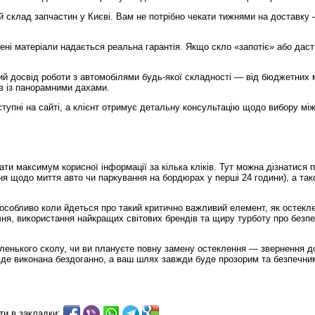
 склад запчастин у Києві. Вам не потрібно чекати тижнями на доставку 
лені матеріали надається реальна гарантія. Якщо скло «запотіє» або дас
й досвід роботи з автомобілями будь-якої складності — від бюджетних 
в із панорамними дахами.
тупні на сайті, а клієнт отримує детальну консультацію щодо вибору між
ати максимум корисної інформації за кілька кліків. Тут можна дізнатися 
я щодо миття авто чи паркування на бордюрах у перші 24 години), а та
особливо коли йдеться про такий критично важливий елемент, як остекл
вня, використання найкращих світових брендів та щиру турботу про безп
аленького сколу, чи ви плануєте повну замену остеклення — звернення д
буде виконана бездоганно, а ваш шлях завжди буде прозорим та безпечни
ти в закладки: