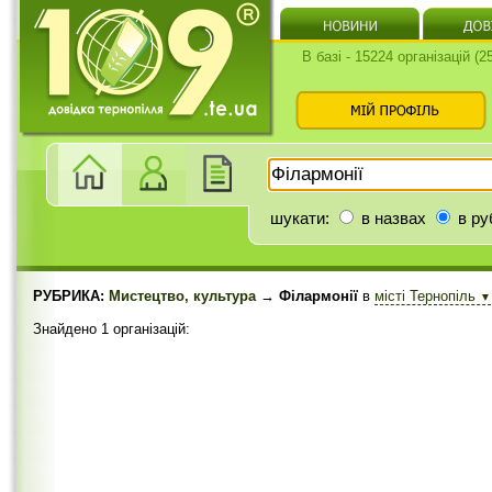
В базі - 15224 організацій (
шукати:
в назвах
в ру
РУБРИКА:
Мистецтво, культура
→ Філармонії
в
місті Тернопіль
▼
Знайдено 1 організацій: