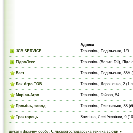
Адреса
JCB SERVICE
Тернопіль, Подільська, 1/9
ГідроЛекс
Тернопіль (Великі Гаї), Підл
Вест
Тернопіль, Подільська, 38А (
Лак Агро ТОВ
Тернопіль, Дорошенка, 2 (1 
Маріан-Агро
Тернопіль, Гайова, 54
Промінь, завод
Тернопіль, Текстильна, 38 (б
Тракторець
Застінка, Лесі Українки, 9 (1
шукати фізичну особу: Сільськогосподарська техніка
всюди
▼