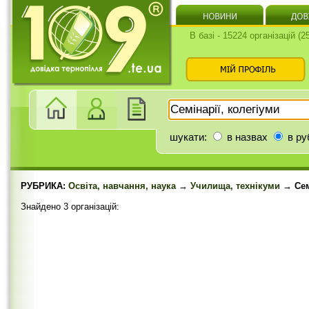
В базі - 15224 організацій (
шукати:
в назвах
в ру
РУБРИКА:
Освіта, навчання, наука
→
Училища, технікуми
→ Семі
Знайдено 3 організацій: