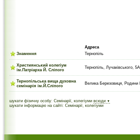
Адреса
Знамення
Тернопіль
Християнський колегіум
Тернопіль, Лучаківського, 5
ім.Патріарха Й. Сліпого
Тернопільська вища духовна
Велика Березовиця, Родини Г
семінарія ім.Й.Сліпого
шукати фізичну особу: Семінарії, колегіуми
всюди
▼
шукати інформацію на сайті: Семінарії, колегіуми