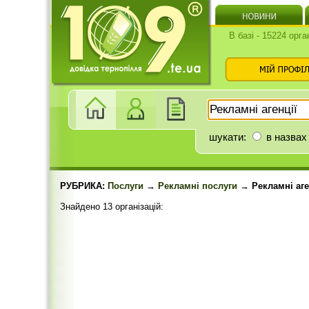
В базі - 15224 орга
шукати:
в назвах
РУБРИКА:
Послуги
→
Рекламні послуги
→ Рекламні аге
Знайдено 13 організацій: