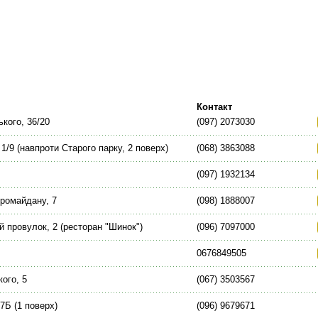
Контакт
ького, 36/20
(097) 2073030
1/9 (навпроти Старого парку, 2 поверх)
(068) 3863088
(097) 1932134
вромайдану, 7
(098) 1888007
й провулок, 2 (ресторан "Шинок")
(096) 7097000
0676849505
кого, 5
(067) 3503567
7Б (1 поверх)
(096) 9679671