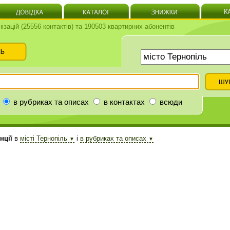
нізацій (25556 контактів) та 190503 квартирних абонентів
в рубриках та описах
в контактах
всюди
нції
в
місті Тернопіль
і
в рубриках та описах
▼
▼