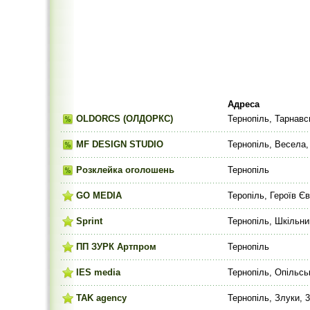
Адреса
OLDORCS (ОЛДОРКС)
Тернопіль, Тарнавс
МF DESIGN STUDIO
Тернопіль, Весела, 
Розклейка оголошень
Тернопіль
GO MEDIA
Теропіль, Героїв Є
Sprint
Тернопіль, Шкільни
ПП ЗУРК Артпром
Тернопіль
IES media
Тернопіль, Опільсь
TAK agency
Тернопіль, Злуки, 3