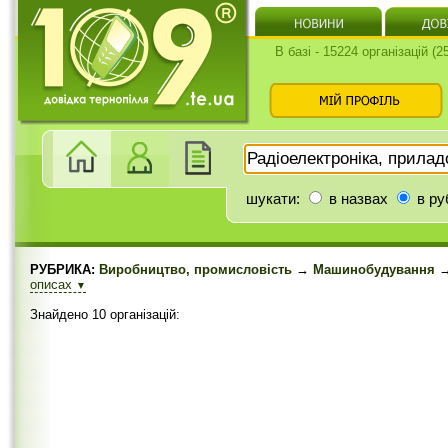
В базі - 15224 організацій (
шукати:
в назвах
в ру
РУБРИКА:
Виробництво, промисловість
→
Машинобудування
→
описах
▼
Знайдено 10 організацій: