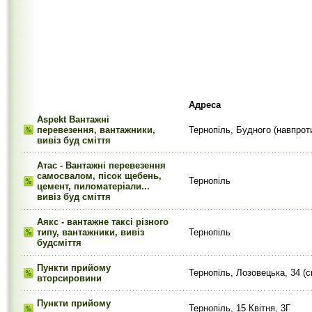
Адреса
Aspekt Вантажні
перевезення, вантажники,
Тернопіль, Будного (навпрот
вивіз буд сміття
Aтас - Вантажні перевезення
самосвалом, пісок щебень,
Тернопіль
цемент, пиломатеріали...
вивіз буд сміття
Аякс - вантажне таксі різного
типу, вантажники, вивіз
Тернопіль
будсміття
Пункти прийому
Тернопіль, Лозовецька, 34 (с
вторсировини
Пункти прийому
Тернопіль, 15 Квітня, 3Г