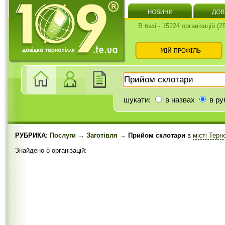
В базі - 15224 організацій (
шукати:
в назвах
в ру
РУБРИКА:
Послуги
→
Заготівля
→ Прийом склотари
в
місті Терн
Знайдено 8 організацій: