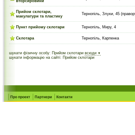
вторсировини
Прийом склотари,
Тернопіль, Злуки, 45 (право
макулатури та пластику
Пункт прийому склотари
Тернопіль, Миру, 4
Склотара
Тернопіль, Карпенка
шукати фізичну особу: Прийом склотари
всюди
▼
шукати інформацію на сайті: Прийом склотари
Про проект
Партнери
Контакти