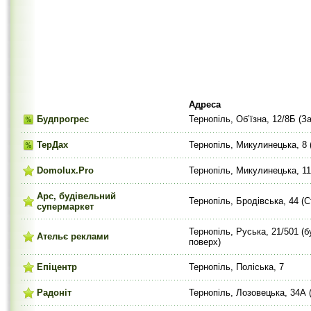
Адреса
Будпрогрес
Тернопіль, Об’їзна, 12/8Б (З
ТерДах
Тернопіль, Микулинецька, 8 
Domolux.Pro
Тернопіль, Микулинецька, 1
Арс, будівельний
Тернопіль, Бродівська, 44 (С
супермаркет
Тернопіль, Руська, 21/501 (
Ательє реклами
поверх)
Епіцентр
Тернопіль, Поліська, 7
Радоніт
Тернопіль, Лозовецька, 34А 