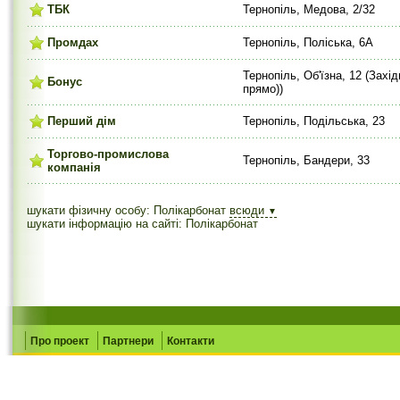
ТБК
Тернопіль, Медова, 2/32
Промдах
Тернопіль, Поліська, 6А
Тернопіль, Об'їзна, 12 (Захі
Бонус
прямо))
Перший дім
Тернопіль, Подільська, 23
Торгово-промислова
Тернопіль, Бандери, 33
компанія
шукати фізичну особу: Полікарбонат
всюди
▼
шукати інформацію на сайті: Полікарбонат
Про проект
Партнери
Контакти