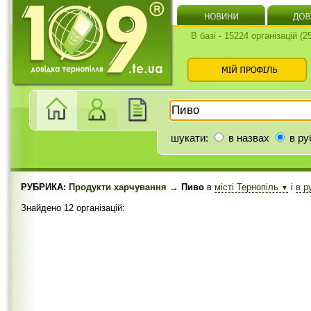
В базі - 15224 організацій (
шукати:
в назвах
в ру
РУБРИКА:
Продукти харчування
→ Пиво
в
місті Тернопіль
і
в р
▼
Знайдено 12 організацій: