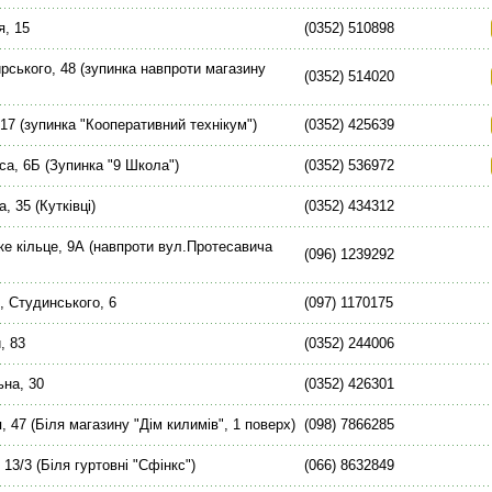
я, 15
(0352) 510898
рського, 48 (зупинка навпроти магазину
(0352) 514020
 17 (зупинка "Кооперативний технікум")
(0352) 425639
са, 6Б (Зупинка "9 Школа")
(0352) 536972
, 35 (Кутківці)
(0352) 434312
ке кільце, 9А (навпроти вул.Протесавича
(096) 1239292
, Студинського, 6
(097) 1170175
, 83
(0352) 244006
ьна, 30
(0352) 426301
 47 (Біля магазину "Дім килимів", 1 поверх)
(098) 7866285
13/3 (Біля гуртовні "Сфінкс")
(066) 8632849