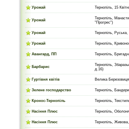
Урожай
Тернопіль, 15 Квітн
Тернопіль, Манасти
Урожай
"Прогрес")
Урожай
Тернопіль, Руська,
Урожай
Тернопіль, Кривоно
Авангард, ПП
Тернопіль, Бригадна
Тернопіль, Збаразь
Барбарис
д.16)
Гуртівня квітів
Велика Березовиця
Зелене господарство
Тернопіль, Бандери
Кронос-Тернопіль
Тернопіль, Текстил
Насіння Плюс
Тернопіль, Оболоня,
Насіння Плюс
Тернопіль, Живова, 