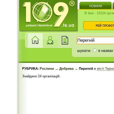
В базі - 15224 орга
шукати:
в назвах
РУБРИКА:
Рослини
→
Добрива
→ Перегній
в
місті Терн
Знайдено 24 організацій: