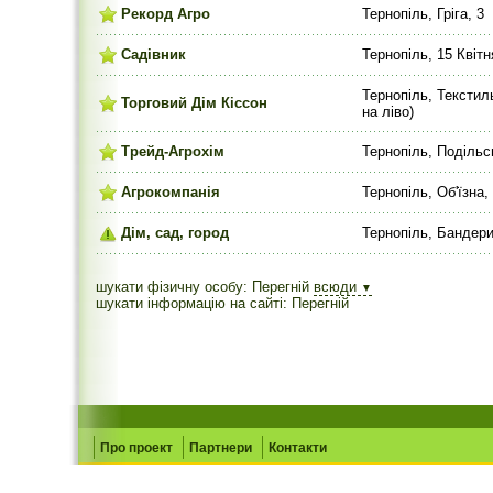
Рекорд Агро
Тернопіль, Гріга, 3
Садівник
Тернопіль, 15 Квітн
Тернопіль, Текстиль
Торговий Дім Кіссон
на ліво)
Трейд-Агрохім
Тернопіль, Подільс
Агрокомпанія
Тернопіль, Об'їзна,
Дім, сад, город
Тернопіль, Бандери
шукати фізичну особу: Перегній
всюди
▼
шукати інформацію на сайті: Перегній
Про проект
Партнери
Контакти