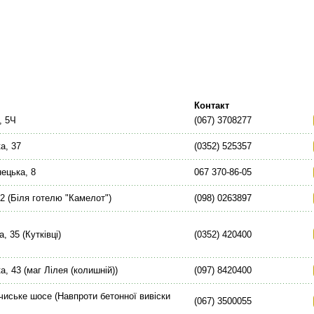
Контакт
, 5Ч
(067) 3708277
а, 37
(0352) 525357
ецька, 8
067 370-86-05
 2 (Біля готелю "Камелот")
(098) 0263897
, 35 (Кутківці)
(0352) 420400
, 43 (маг Лілея (колишній))
(097) 8420400
чиське шосе (Навпроти бетонної вивіски
(067) 3500055