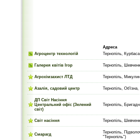
Адреса
Агроцентр технологій
Тернопіль, Курбаса
Галерея квітів Ігор
Тернопіль, Шевченк
Агрохімзахист ЛТД
Тернопіль, Микулин
Азалія, садовий центр
Тернопіль, Об'їзна,
ДП Світ Насіння
Центральний офіс (Зелений
Тернопіль, Бригадна
світ)
Світ насіння
Тернопіль, Шевченка
Тернопіль, Підволо
Смарагд
"Тернопіль")