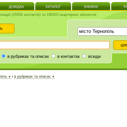
нізацій (25556 контактів) та 190503 квартирних абонентів
в рубриках та описах
в контактах
всюди
опіль
і
в рубриках та описах
▼
▼