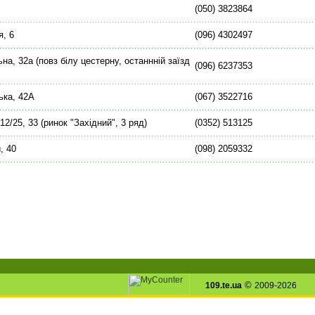
(050) 3823864
я, 6
(096) 4302497
на, 32а (повз білу цестерну, останнній заїзд
(096) 6237353
ька, 42А
(067) 3522716
 12/25, 33 (ринок "Західний", 3 ряд)
(0352) 513125
, 40
(098) 2059332
©
109.te.ua
2009-2026