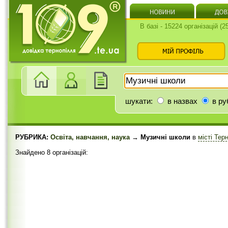
В базі - 15224 організацій (
шукати:
в назвах
в ру
РУБРИКА:
Освіта, навчання, наука
→ Музичні школи
в
місті Тер
Знайдено 8 організацій: