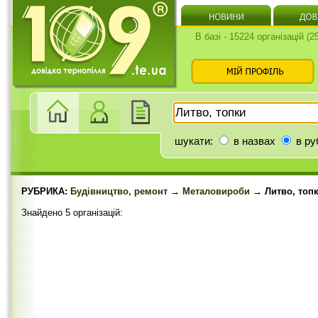
В базі - 15224 організацій (
шукати:
в назвах
в ру
РУБРИКА:
Будівництво, ремонт
→
Металовироби
→ Литво, топ
Знайдено 5 організацій: