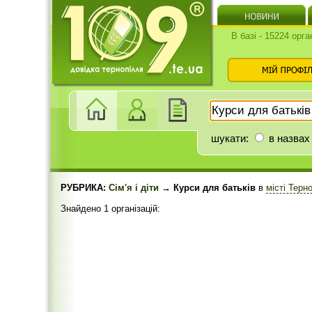
В базі - 15224 орга
шукати:
в назвах
РУБРИКА:
Сім'я і діти
→ Курси для батьків
в
місті Терн
Знайдено 1 організацій: