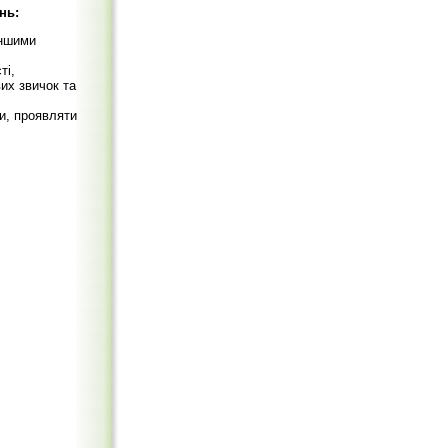
нь:
іншими
ті,
вих звичок та
и, проявляти