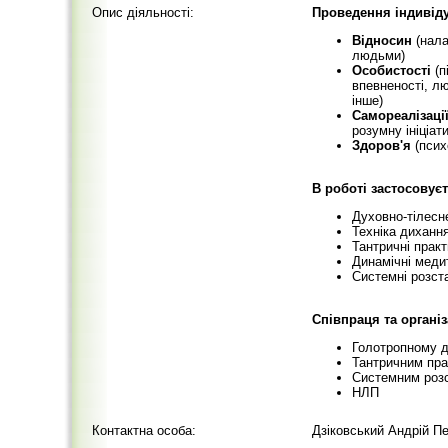
Опис діяльності:
Проведення індивідуа
Відносин
(нала
людьми)
Особистості
(п
впевненості, лю
інше)
Самореалізаці
розумну ініціат
Здоров'я
(псих
В роботі застосовуєт
Духовно-тілесн
Техніка диханн
Тантричні практ
Динамічні медит
Системні розст
Співпраця та організ
Голотропному 
Тантричним пра
Системним розс
НЛП
Контактна особа:
Дзіковський Андрій П