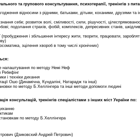
льного та групового консультування, психотерапії, тренінгів з пита
годження відносини з рідними, батьками, дітьми, коханими, друзями та 
ізнання себе; розвиток волі, сміливості, сили, рішучості, цілеспрямованос
бові; подолання страхів, фобій, комплексів, депресивних станів, шкідли
ї
(пробудження і збільшення інтересу жити, творити, працювати, зароблят
иву)
осоматика, зцілення хвороб в тому числі хронічних)
ься:
е налаштування по методу Немі Неф
я Ребефінг
ики і техніки дихання
ації Ошо (Динамічна, Кундаліні, Натарадж та інші)
ановки по методу Б.Хеллінгера та інші методи допомоги людині
ація консультацій, тренінгів спеціалістами з інших міст України по:
диханню
ктикам
тановкам по методу Б.Хеллінгера
етрович (Дзиковский Андрей Петрович)