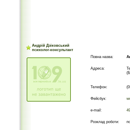
Андрій Дзіковський
психолог-консультант
Повна назва:
А
Адреса:
Т
(
Телефон:
(
Фейсбук:
w
e-mail:
4
Розклад роботи:
п