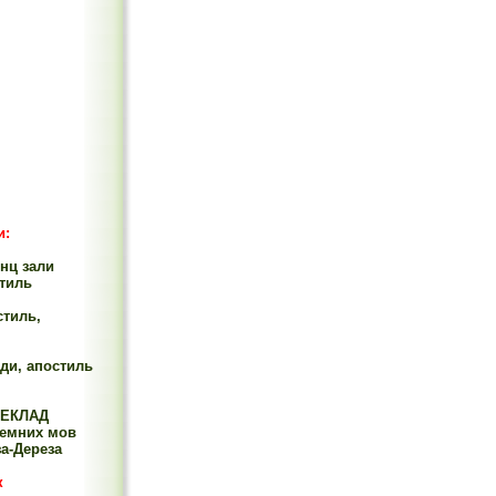
и:
нц зали
стиль
стиль,
ди, апостиль
РЕКЛАД
земних мов
а-Дереза
к