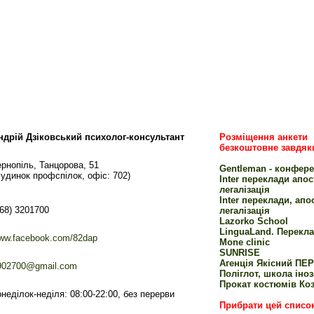
ндрій Дзіковський психолог-консультант
Розміщення анкети
безкоштовне завдяк
ернопіль, Танцорова, 51
Gentleman - конфере
Будинок профспілок, офіс: 702)
Inter переклади апо
легалізація
Inter переклади, апо
068) 3201700
легалізація
Lazorko School
LinguaLand. Перекла
ww.facebook.com/82dap
Mone clinic
SUNRISE
Агенція Якісний ПЕ
902700@gmail.com
Поліглот, школа іно
Прокат костюмів Коз
онеділок-неділя: 08:00-22:00, без перерви
Прибрати цей списо