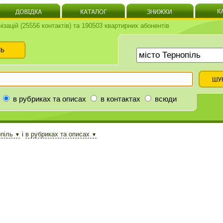
нізацій (25556 контактів) та 190503 квартирних абонентів
в рубриках та описах
в контактах
всюди
опіль
і
в рубриках та описах
▼
▼