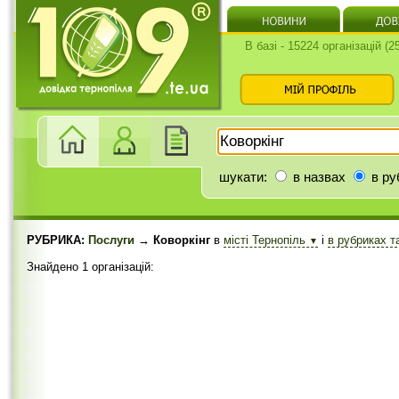
В базі - 15224 організацій (
шукати:
в назвах
в ру
РУБРИКА:
Послуги
→ Коворкінг
в
місті Тернопіль
і
в рубриках т
▼
Знайдено 1 організацій: