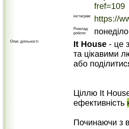
fref=109
інстаграм:
https://
Розклад
понеділо
роботи:
Опис діяльності:
It House
- це 
та цікавими л
або поділитис
Ціллю It Hous
ефективність
Починаючи з в