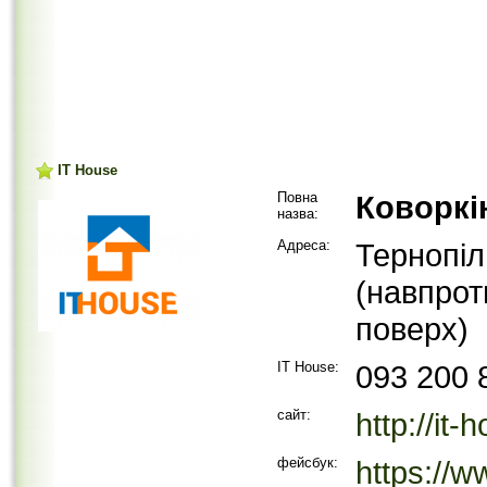
IT House
Повна
Коворкі
назва:
Адреса:
Тернопіл
(навпрот
поверх)
IT House:
093 200 
сайт:
http://it
фейсбук:
https://