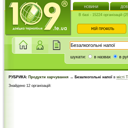
В базі - 15224 організацій (
шукати:
в назвах
в ру
РУБРИКА:
Продукти харчування
→ Безалкогольні напої
в
місті 
Знайдено 12 організацій: