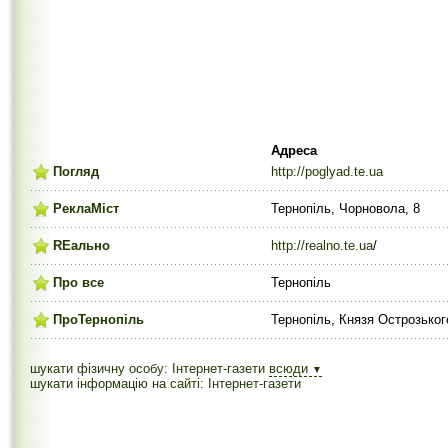
Адреса
Погляд
http://poglyad.te.ua
РеклаМіст
Тернопіль, Чорновола, 8
REально
http://realno.te.ua
/
Про все
Тернопіль
ПроТернопіль
Тернопіль, Князя Острозького
шукати фізичну особу: Інтернет-газети
всюди
▼
шукати інформацію на сайті: Інтернет-газети