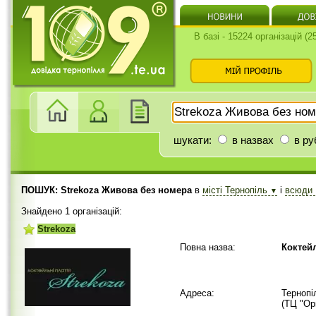
В базі - 15224 організацій (
шукати:
в назвах
в ру
ПОШУК: Strekoza Живова без номера
в
місті Тернопіль
і
всюди
▼
Знайдено 1 організацій:
Strekoza
Повна назва:
Коктей
Адреса:
Тернопі
(ТЦ "Ор