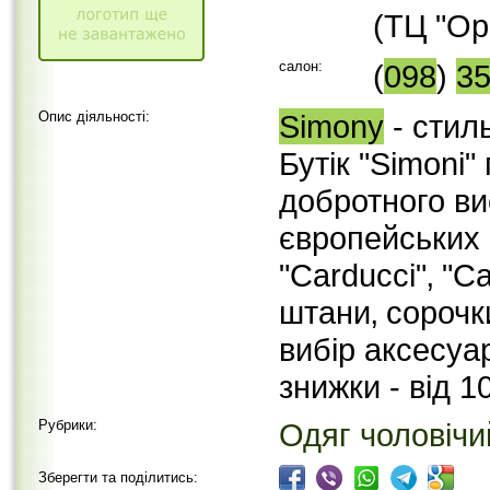
(ТЦ "Ор
салон:
(
098
)
3
Опис діяльності:
Simony
- стил
Бутік "Simoni
добротного ви
європейських ф
"Carducci"‚ "C
штани‚ сорочк
вибір аксесуа
знижки - від 
Рубрики:
Одяг чоловічи
Зберегти та поділитись: