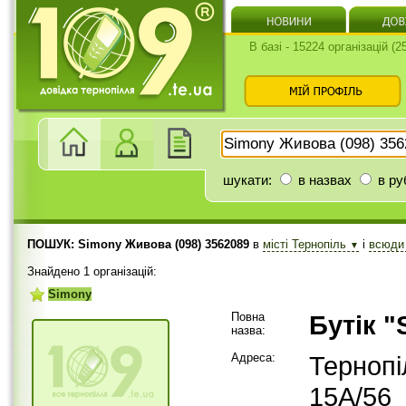
В базі - 15224 організацій (
шукати:
в назвах
в ру
ПОШУК: Simony Живова (098) 3562089
в
місті Тернопіль
і
всюд
▼
Знайдено 1 організацій:
Simony
Повна
Бутік "
назва:
Адреса:
Тернопі
15А/56