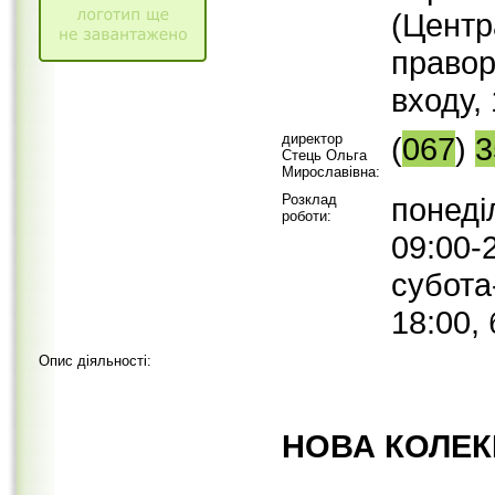
(Центр
правор
входу,
директор
(
067
)
3
Стець Ольга
Мирославівна:
Розклад
понеді
роботи:
09:00-
субота
18:00,
Опис діяльності:
НОВА КОЛЕК