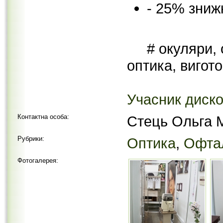
- 25% зниж
# окуляри, 
оптика, вигот
Учасник диско
Контактна особа:
Стець Ольга 
Рубрики:
Оптика
,
Офта
Фотогалерея: