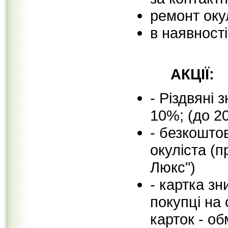
ремонт оку
в наявност
АКЦІЇ:
- Різдвяні 
10%; (до 20
- безкошто
окуліста (п
Люкс")
- картка зн
покупці на 
карток - о