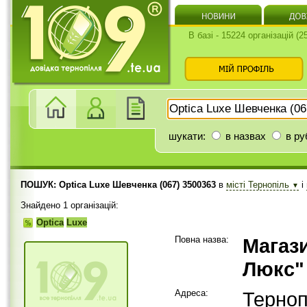
В базі - 15224 організацій (
шукати:
в назвах
в ру
ПОШУК: Optica Luxe Шевченка (067) 3500363
в
місті Тернопіль
і
▼
Знайдено 1 організацій:
Optica
Luxe
Повна назва:
Магаз
Люкс"
Адреса:
Терноп