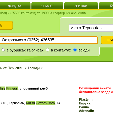
нізацій (25556 контактів) та 190503 квартирних абонентів
в рубриках та описах
в контактах
всюди
в
місті Тернопіль
і
всюди
▼
▼
Розміщення анкети
iss
Fitness
, спортивний клуб
безкоштовне завдяк
Plastylin
6001, Тернопіль,
Князя
Острозького
, 14
Каруна
Раяна
Adrenalin