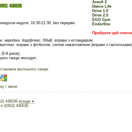
ArenA 2
0352
)
436535
Dance Life
Drive 1.0
Drive 2.0
EGO Gym
онеділок-неділя: 10:30-21:30, без перерви
Endorfine
Прибрати цей списо
к: аеробіка, бодіфлекс, fitball, вправи з еспандером;
вагітних: вправи з фітболом, силові навантаження (вправи з гантельками
(5-8 років);
шого танцю молодят.
становка весільного танцю
у / зміни
52) 436535
всюди
▼
го (0352) 436535