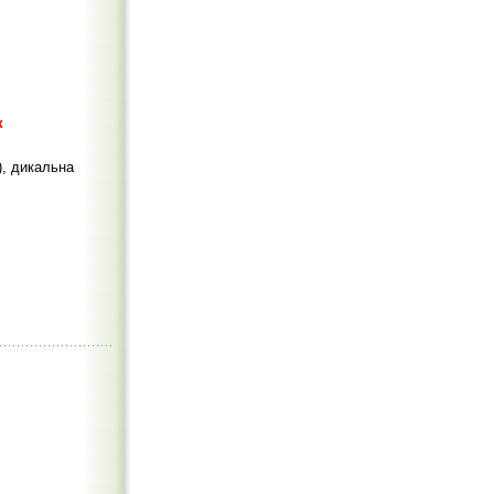
к
), дикальна