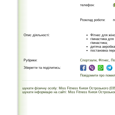
телефон:
(
Розклад роботи:
п
Опис діяльності:
Фітнес для жіно
гімнастика для 
гімнастика;
дитяча аеробіка 
постановка пер
Рубрики:
Спортзали
,
Фітнес
,
По
Зберегти та поділитись:
Повідомити про помилк
шукати фізичну особу: Miss Fitness Князя Острозького (03
шукати інформацію на сайті: Miss Fitness Князя Острозько