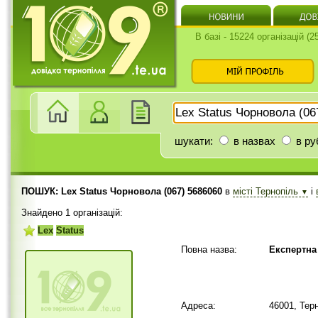
В базі - 15224 організацій (
шукати:
в назвах
в ру
ПОШУК: Lex Status Чорновола (067) 5686060
в
місті Тернопіль
і
▼
Знайдено 1 організацій:
Lex
Status
Повна назва:
Експертна
Адреса:
46001, Тер