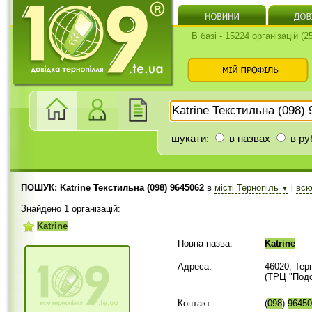
В базі - 15224 організацій (
шукати:
в назвах
в ру
ПОШУК: Katrine Текстильна (098) 9645062
в
місті Тернопіль
і
вс
▼
Знайдено 1 організацій:
Katrine
Повна назва:
Katrine
Адреса:
46020, Тер
(ТРЦ "Подо
Контакт:
(
098
)
96450