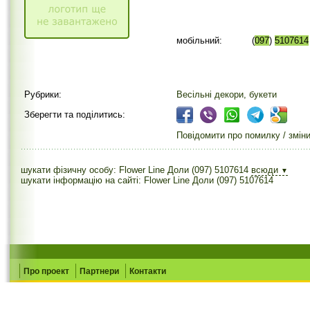
мобільний:
(
097
)
5107614
Рубрики:
Весільні декори, букети
Зберегти та поділитись:
Повідомити про помилку / змін
шукати фізичну особу: Flower Line Доли (097) 5107614
всюди
▼
шукати інформацію на сайті: Flower Line Доли (097) 5107614
Про проект
Партнери
Контакти