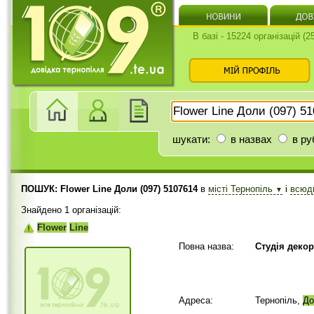
В базі - 15224 організацій (
шукати:
в назвах
в ру
ПОШУК: Flower Line Доли (097) 5107614
в
місті Тернопіль
і
всю
▼
Знайдено 1 організацій:
Flower
Line
Повна назва:
Студія декор
Адреса:
Тернопіль,
До