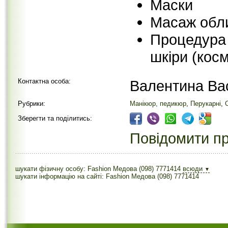
Маски
Масаж обл
Процедура 
шкіри (косм
Контактна особа:
Валентина Ва
Рубрики:
Манікюр, педикюр
,
Перукарні
,
Зберегти та поділитись:
Повідомити пр
шукати фізичну особу: Fashion Медова (098) 7771414
всюди
▼
шукати інформацію на сайті: Fashion Медова (098) 7771414