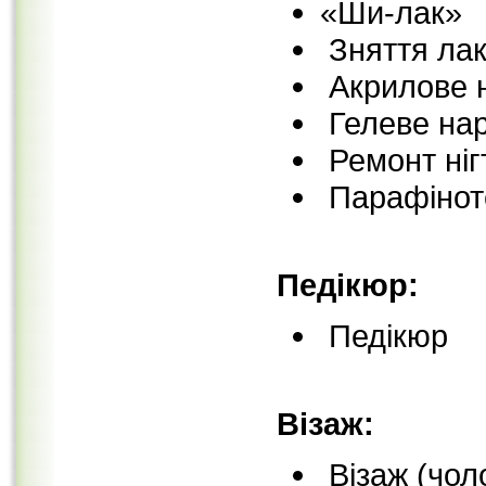
«Ши-лак»
Зняття ла
Акрилове н
Гелеве нар
Ремонт ніг
Парафінот
Педікюр:
Педікюр
Візаж:
Візаж (чоло