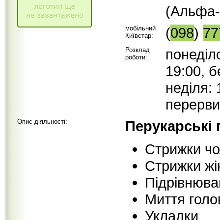
(Альфа-
мобільний
(
098
)
77
Київстар:
Розклад
понеділо
роботи:
19:00, 
неділя: 
перерви
Опис діяльності:
Перукарські 
Стрижки чо
Стрижки жі
Підрівнюва
Миття голо
Укладки