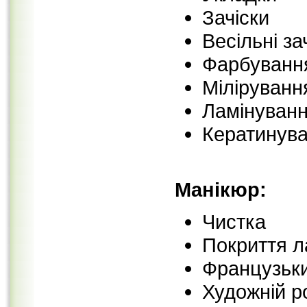
Зачіски
Весільні за
Фарбуванн
Міліруванн
Ламінуван
Кератинув
Манікюр:
Чистка
Покриття л
Французьки
Художній р