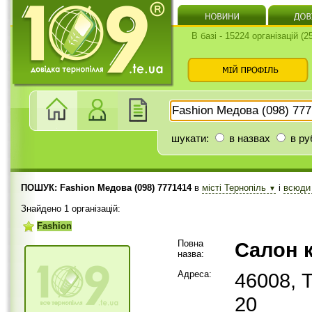
В базі - 15224 організацій (
шукати:
в назвах
в ру
ПОШУК: Fashion Медова (098) 7771414
в
місті Тернопіль
і
всюд
▼
Знайдено 1 організацій:
Fashion
Повна
Cалон к
назва:
Адреса:
46008, 
20