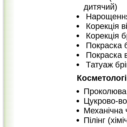
дитячий)
Нарощення
Корекція в
Корекція б
Покраска б
Покраска в
Татуаж брі
Косметологі
Проколюва
Цукрово-во
Механічна 
Пілінг (хімі