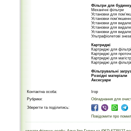
Фільтри для будинк
Механічні фільтри
Установки для пом’як
Установки пом’якшенн
Установки для видале
Установки для видале
Установки для видале
Ультрафіолетові знез
Картриджі
Картриджі для фільтрі
Картриджі для проточ
Картриджі для магіст
Картриджі для фільтрі
Фільтрувальні загру
Розхідні матеріали
Аксесуари
Контактна особа:
Ігор
Рубрики:
Обладнання для очистк
Зберегти та поділитись:
Повідомити про помилк
шукати фізичну особу: Aqua-line Галицька (067) 6729127
в