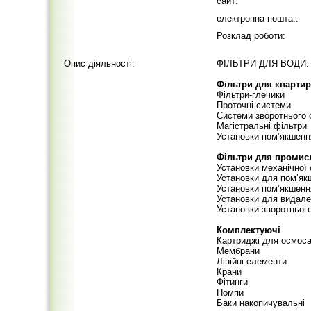
сайт:
електронна пошта::
Розклад роботи:
Опис діяльності:
ФІЛЬТРИ ДЛЯ ВОДИ:
Фільтри для кварти
Фільтри-глечики
Проточні системи
Системи зворотнього
Магістральні фільтри
Установки пом’якшенн
Фільтри для промис
Установки механічної 
Установки для пом’як
Установки пом’якшення
Установки для видале
Установки зворотньог
Комплектуючі
Картриджі для осмос
Мембрани
Лінійні елементи
Крани
Фітинги
Помпи
Баки накопичувальні