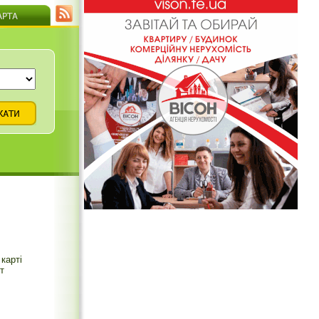
карті
т