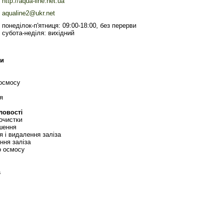
http://aqua-line.net.ua
aqualine2@ukr.net
понеділок-п'ятниця: 09:00-18:00, без перерви
субота-неділя: вихідний
ри
 осмосу
я
ловості
очистки
шення
 і видалення заліза
ння заліза
о осмосу
а