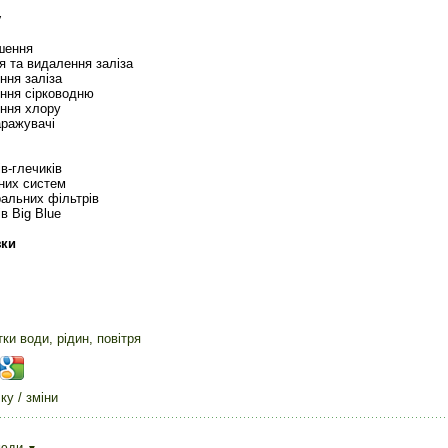
у
шення
я та видалення заліза
ння заліза
ння сірководню
ння хлору
аражувачі
в-глечиків
них систем
ральних фільтрів
в Big Blue
зки
и води, рідин, повітря
у / зміни
сюди