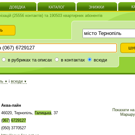
нізацій (25556 контактів) та 190503 квартирних абонентів
в рубриках та описах
в контактах
всюди
іль
і
всюди
▼
▼
Аква-лайн
Показати на 
46020, Тернопіль,
Галицька
, 37
Маршру
(
067
)
6729127
(050) 3770527