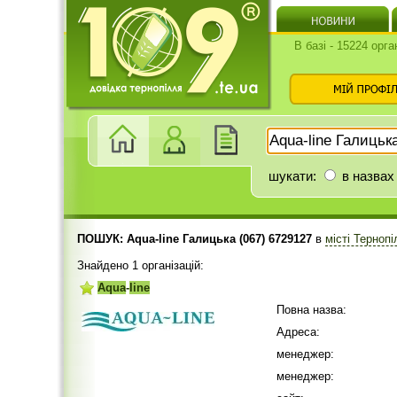
В базі - 15224 орга
шукати:
в назвах
ПОШУК: Aqua-line Галицька (067) 6729127
в
місті Терноп
Знайдено 1 організацій:
Aqua
-
line
Повна назва:
Адреса:
менеджер:
менеджер: