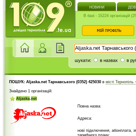
В базі - 15224 організацій (
шукати:
в назвах
в ру
ПОШУК: Aljaska.net Тарнавського (0352) 425030
в
місті Тернопіль
Знайдено 1 організацій:
Aljaska
.
net
Повна назва:
Адреса:
нові підключення, абонплата, з
тарифного плану: