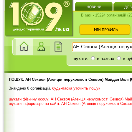
В базі - 15224 організацій (
шукати:
в назвах
в ру
ПОШУК: AH Ceквoя (Агенція нерухомості Секвоя) Майдан Волі (0
Знайдено 0 організацій,
будь-ласка уточніть пошук
шукати фізичну особу: AH Ceквoя (Агенція нерухомості Секвоя) Май
шукати інформацію на сайті: AH Ceквoя (Агенція нерухомості Секво