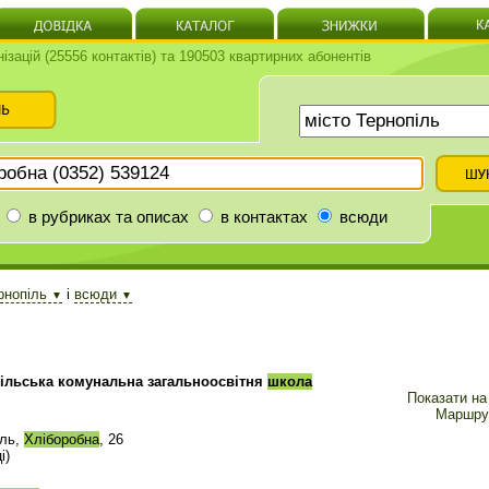
нізацій (25556 контактів) та 190503 квартирних абонентів
в рубриках та описах
в контактах
всюди
ернопіль
і
всюди
▼
▼
ільська комунальна загальноосвітня
школа
Показати на 
Маршру
іль,
Хліборобна
, 26
і)