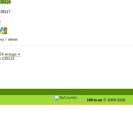
539124
539117
і
у / зміни
24
всюди
▼
) 539124
©
109.te.ua
2009-2026