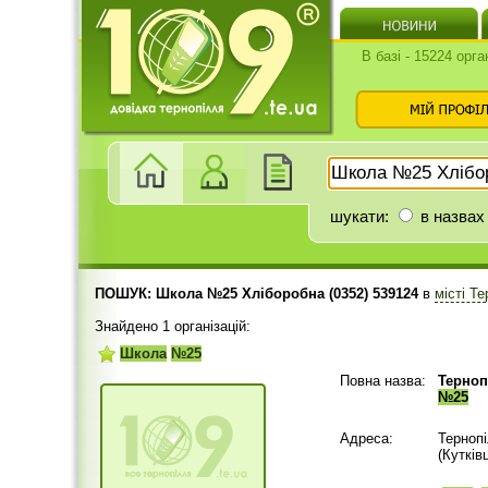
В базі - 15224 орга
шукати:
в назвах
ПОШУК: Школа №25 Хліборобна (0352) 539124
в
місті Т
Знайдено 1 організацій:
Школа
№25
Повна назва:
Терноп
№25
Адреса:
Терноп
(Кутківц