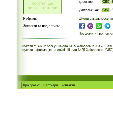
директор:
(
0352
)
учительська:
(
0352
) 
Рубрики:
Школи загальноосвітн
Зберегти та поділитись:
Повідомити про помилк
шукати фізичну особу: Школа №25 Хліборобна (0352) 5391
шукати інформацію на сайті: Школа №25 Хліборобна (0352
Про проект
Партнери
Контакти