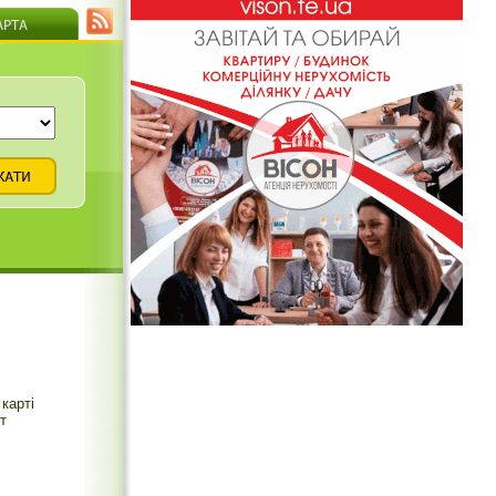
карті
т