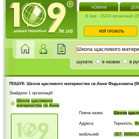
В базі - 15224 організацій (
шукати:
в назвах
в ру
ПОШУК: Школа щасливого материнства св.Анни Федьковича (06
Знайдено 1 організацій:
Школа
щасливого
материнства
св
.
Анни
Повна назва:
Школа
щасл
Адреса:
Тернопіль,
Ф
мобільний:
(
067
)
9998452