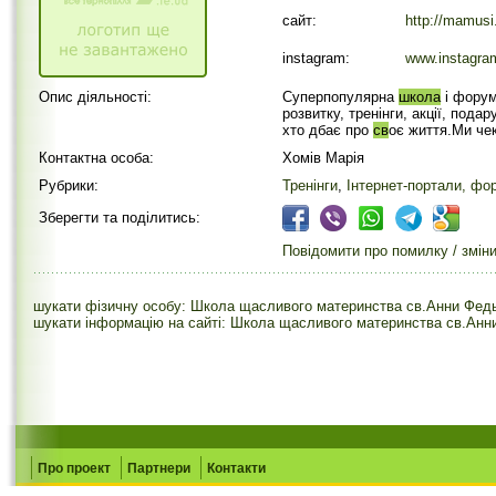
сайт:
http://mamusi
instagram:
www.instagra
Опис діяльності:
Суперпопулярна
школа
і форум
розвитку, тренінги, акції, подар
хто дбає про
св
оє життя.Ми че
Контактна особа:
Хомів Марія
Рубрики:
Тренінги
,
Інтернет-портали, фо
Зберегти та поділитись:
Повідомити про помилку / змін
шукати фізичну особу: Школа щасливого материнства св.Анни Федь
шукати інформацію на сайті: Школа щасливого материнства св.Анн
Про проект
Партнери
Контакти