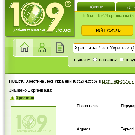
В базі - 15224 організацій (
шукати:
в назвах
в ру
ПОШУК: Хрестина Лесі Українки (0352) 435537
в
місті Тернопіль
▼
Знайдено 1 організацій:
Хрестина
Повна назва:
Перука
Адреса:
Терноп