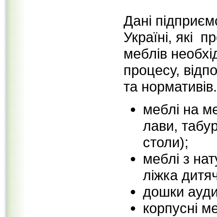
Дані підприєм
Україні, які 
меблів необхі
процесу, відп
та нормативі
меблі на ме
лави, табу
столи);
меблі з нат
ліжка дитячі
дошки аудит
корпусні ме