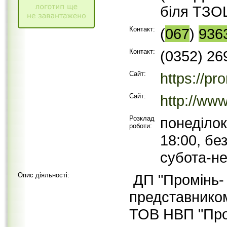
біля ТЗО
Контакт:
(
067
)
936
Контакт:
(0352) 26
Сайт:
https://pr
Сайт:
http://ww
Розклад
понеділок
роботи:
18:00, бе
субота-не
Опис діяльності:
ДП "Промінь-
представником
ТОВ НВП "Пром