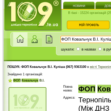
В базі - 15224 організацій (
шукати:
в назвах
в ру
ПОШУК: ФОП Ковальчук В.І. Куліша (067) 9363100
в
місті Тернопі
Знайдено 1 організацій:
ФОП
Ковальчук
В.І.
Повна
ФОП
Ков
назва:
Адреса:
Тернопіл
(Між ДНЗ