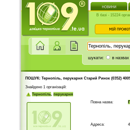
В базі - 15224 орга
шукати:
в назвах
ПОШУК: Тернопіль, перукарня Старий Ринок (0352) 400
Знайдено 1 організацій:
Тернопіль
,
перукарня
Повна назва:
Адреса: