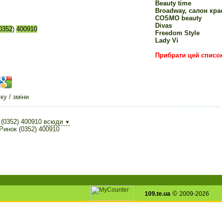
Beauty time
Broadway, салон кра
COSMO beauty
Divas
0352
)
400910
Freedom Style
Lady Vi
Прибрати цей списо
у / зміни
 (0352) 400910
всюди
▼
Ринок (0352) 400910
©
109.te.ua
2009-2026