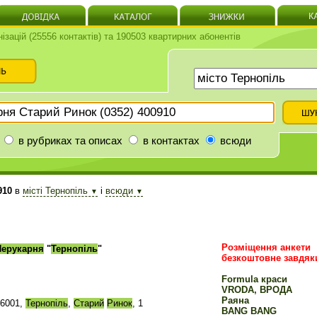
нізацій (25556 контактів) та 190503 квартирних абонентів
в рубриках та описах
в контактах
всюди
910
в
місті Тернопіль
і
всюди
▼
▼
Розміщення анкети
Перукарня
"
Тернопіль
"
безкоштовне завдяк
Formula краси
VRODA, ВРОДА
Раяна
46001,
Тернопіль
,
Старий
Ринок
, 1
BANG BANG